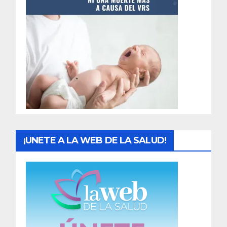
t
r
a
d
a
s
¡UNETE A LA WEB DE LA SALUD!