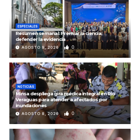
ESPECIALES
Resumen semanal: Premiar la ciencia;
defender la evidencia
0
AGOSTO 9, 2026
NOTICIAS
Minsa despliega gira médica integral en Río
Veraguas para atender a afectados por
inundaciones
0
AGOSTO 8, 2026