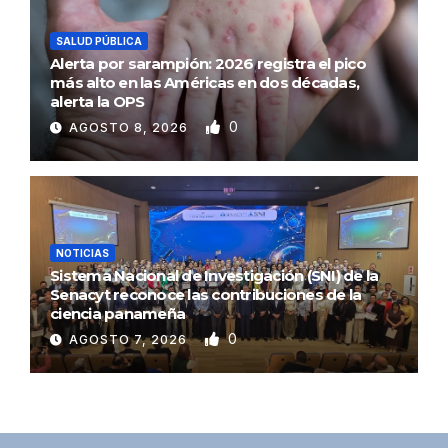
SALUD PÚBLICA
Alerta por sarampión: 2026 registra el pico
más alto en las Américas en dos décadas,
alerta la OPS
0
AGOSTO 8, 2026
NOTICIAS
Sistema Nacional de Investigación (SNI) de la
Senacyt reconoce las contribuciones de la
ciencia panameña
0
AGOSTO 7, 2026