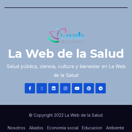
La Web de la Salud
Salud pública, ciencia, cultura y bienestar en La Web
de la Salud
© Copyright 2022 La Web de la Salud.
Nosotros
Aliados
Economía social
Educacion
Ambiente