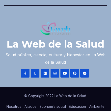
La Web de la Salud
Salud pública, ciencia, cultura y bienestar en La Web
de la Salud
© Copyright 2022 La Web de la Salud.
Nosotros
Aliados
Economía social
Educacion
Ambiente