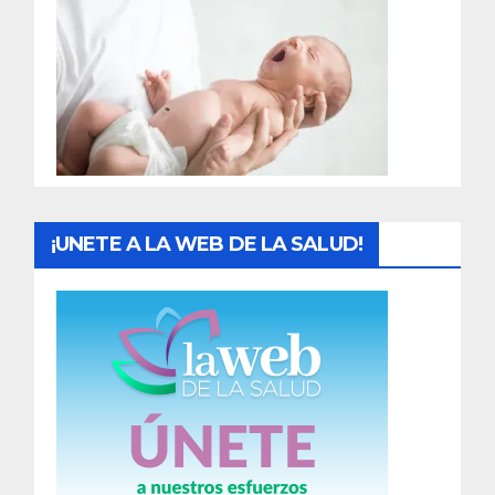
r
a
d
a
s
¡UNETE A LA WEB DE LA SALUD!