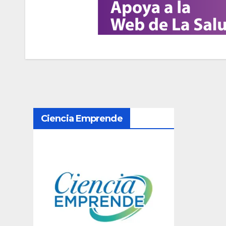
N
Ciencia Emprende
a
v
e
g
a