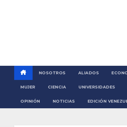
Saltar
al
contenido
NOSOTROS
ALIADOS
ECONO
MUJER
CIENCIA
UNIVERSIDADES
OPINIÓN
NOTICIAS
EDICIÓN VENEZU