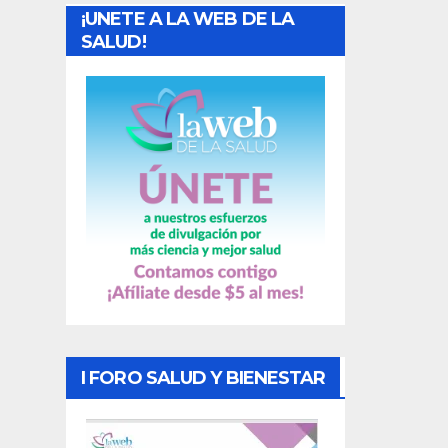
¡UNETE A LA WEB DE LA
d
SALUD!
a
s
I FORO SALUD Y BIENESTAR