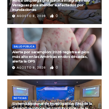
Minsa despliega gira médica integral en Río
Veraguas para atender a afectados por
inundaciones
0
AGOSTO 8, 2026
SALUD PÚBLICA
Alerta por sarampión: 2026 registra el pico
más alto en las Américas en dos décadas,
alerta la OPS
0
AGOSTO 8, 2026
NOTICIAS
Sistema Nacional de Investigación (SNI) de la
Senacyt reconoce las contribuciones de la