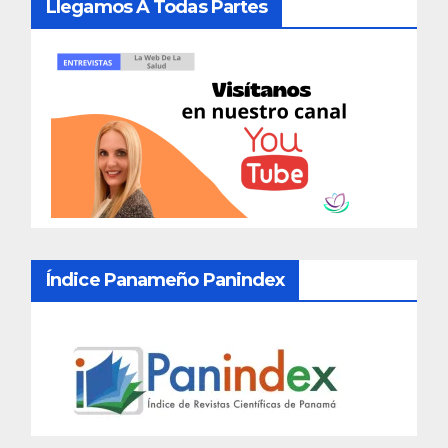
Llegamos A Todas Partes
Índice Panameño Panindex