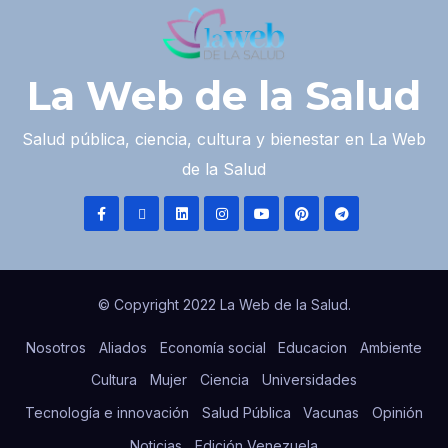
La Web de la Salud
Salud pública, ciencia, cultura y bienestar en La Web
de la Salud
© Copyright 2022 La Web de la Salud.
Nosotros
Aliados
Economía social
Educacion
Ambiente
Cultura
Mujer
Ciencia
Universidades
Tecnología e innovación
Salud Pública
Vacunas
Opinión
Noticias
Edición Venezuela