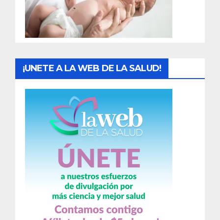
d
a
s
¡UNETE A LA WEB DE LA SALUD!