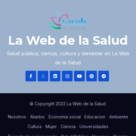
La Web de la Salud
Salud pública, ciencia, cultura y bienestar en La Web
de la Salud
© Copyright 2022 La Web de la Salud.
Nosotros
Aliados
Economía social
Educacion
Ambiente
Cultura
Mujer
Ciencia
Universidades