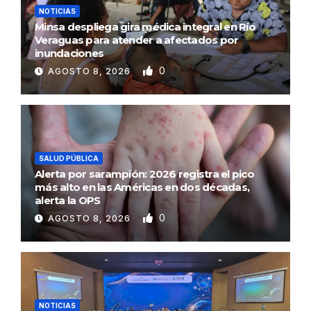
NOTICIAS
Minsa despliega gira médica integral en Río
Veraguas para atender a afectados por
inundaciones
0
AGOSTO 8, 2026
SALUD PÚBLICA
Alerta por sarampión: 2026 registra el pico
más alto en las Américas en dos décadas,
alerta la OPS
0
AGOSTO 8, 2026
NOTICIAS