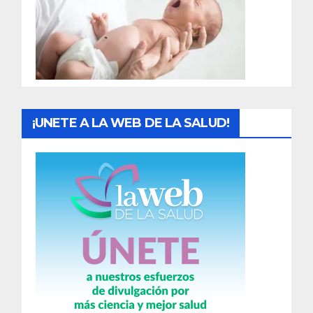
a
d
a
s
¡UNETE A LA WEB DE LA SALUD!