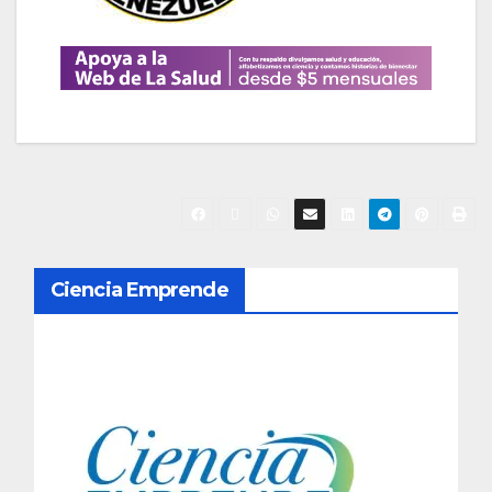
N
Ciencia Emprende
a
v
e
g
a