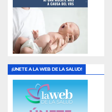
t
r
a
d
a
s
¡UNETE A LA WEB DE LA SALUD!