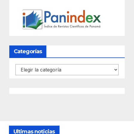
Categorías
Categorías
Ultimas noticias