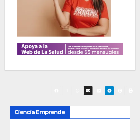
N
Ciencia Emprende
a
v