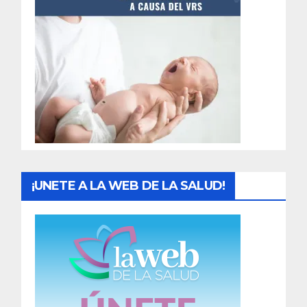
t
r
a
d
a
s
¡UNETE A LA WEB DE LA SALUD!