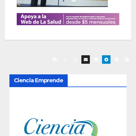
N
Ciencia Emprende
a
v
e
g