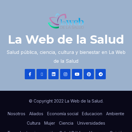
La Web de la Salud
Salud pública, ciencia, cultura y bienestar en La Web
de la Salud
© Copyright 2022 La Web de la Salud.
Nosotros
Aliados
Economía social
Educacion
Ambiente
Cultura
Mujer
Ciencia
Universidades