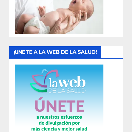
a
d
a
s
¡UNETE A LA WEB DE LA SALUD!