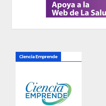
N
Ciencia Emprende
a
v
e
g
a