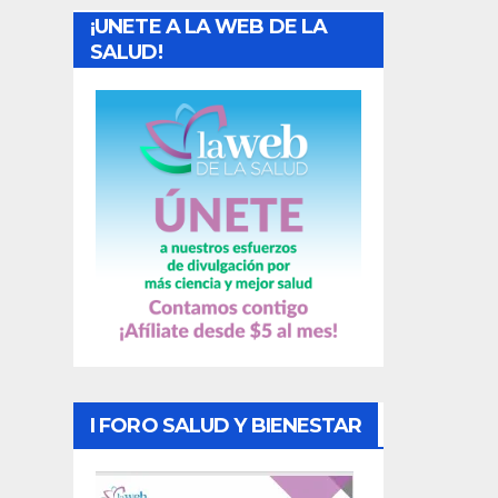
¡UNETE A LA WEB DE LA
d
SALUD!
a
s
I FORO SALUD Y BIENESTAR