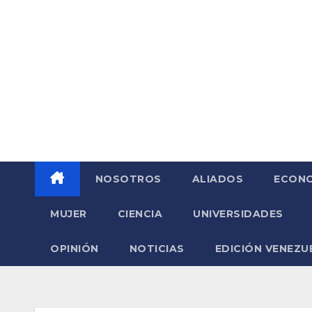
Saltar
al
contenido
NOSOTROS
ALIADOS
ECONO
MUJER
CIENCIA
UNIVERSIDADES
OPINIÓN
NOTICIAS
EDICIÓN VENEZU