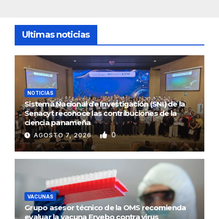
Ultimas noticias
NOTICIAS
Sistema Nacional de Investigación (SNI) de la
Senacyt reconoce las contribuciones de la
ciencia panameña
0
AGOSTO 7, 2026
VACUNAS
Grupo asesor técnico de la OMS recomienda
evaluar la vacuna Ervebo contra virus