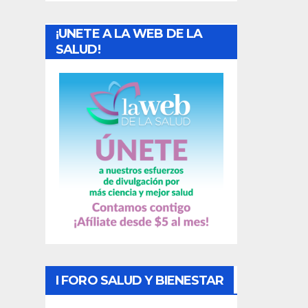
a
¡UNETE A LA WEB DE LA
d
SALUD!
a
s
I FORO SALUD Y BIENESTAR