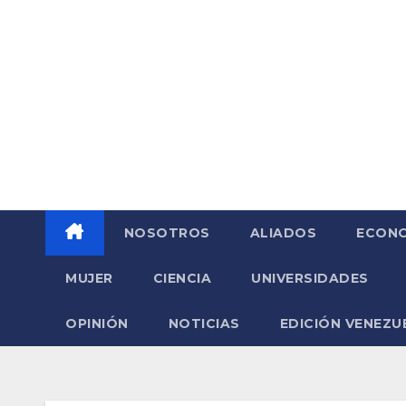
Saltar
al
contenido
NOSOTROS
ALIADOS
ECONO
MUJER
CIENCIA
UNIVERSIDADES
OPINIÓN
NOTICIAS
EDICIÓN VENEZU