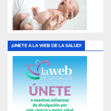
a
d
a
s
¡UNETE A LA WEB DE LA SALUD!