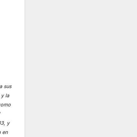
a sus
y la
 como
83, y
a en