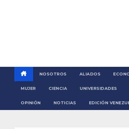
Saltar
al
contenido
NOSOTROS
ALIADOS
ECONO
MUJER
CIENCIA
UNIVERSIDADES
OPINIÓN
NOTICIAS
EDICIÓN VENEZU