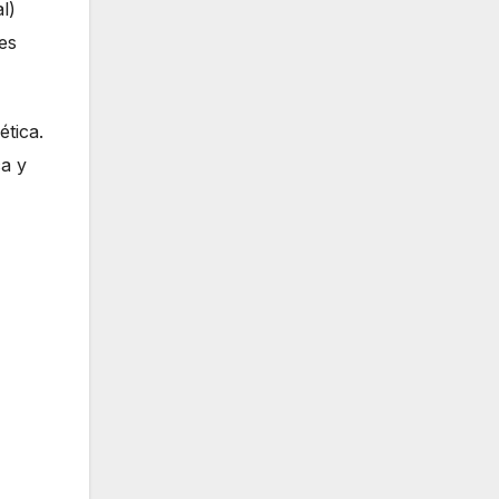
l)
es
ética.
ca y