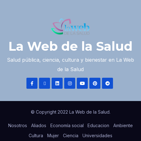
La Web de la Salud
Salud pública, ciencia, cultura y bienestar en La Web
de la Salud
© Copyright 2022 La Web de la Salud.
Nosotros
Aliados
Economía social
Educacion
Ambiente
Cultura
Mujer
Ciencia
Universidades