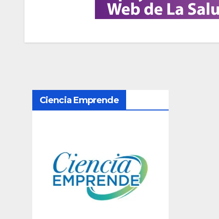
N
Ciencia Emprende
a
v
e
g
a