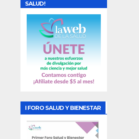
d
SALUD!
a
s
I FORO SALUD Y BIENESTAR