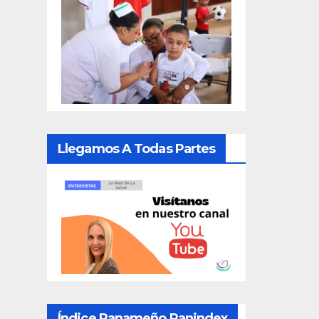
Llegamos A Todas Partes
Índice Panameño Panindex