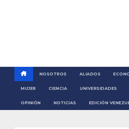
Saltar
al
contenido
NOSOTROS
ALIADOS
ECONO
MUJER
CIENCIA
UNIVERSIDADES
OPINIÓN
NOTICIAS
EDICIÓN VENEZU