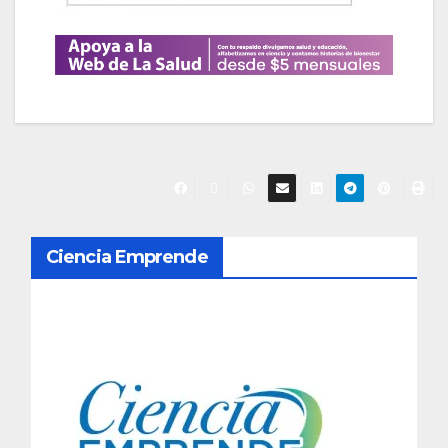
N
Ciencia Emprende
a
v
e
g
a