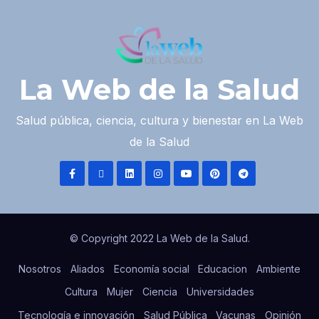
La Web de la Salud
Salud pública, ciencia, cultura y bienestar en La Web
de la Salud
© Copyright 2022 La Web de la Salud.
Nosotros
Aliados
Economía social
Educacion
Ambiente
Cultura
Mujer
Ciencia
Universidades
Tecnología e innovación
Salud Pública
Vacunas
Opinión