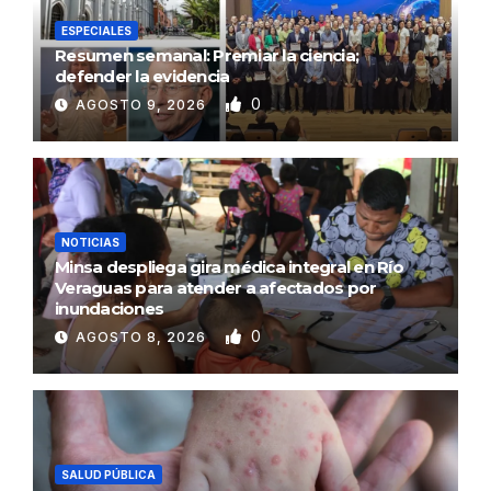
ESPECIALES
Resumen semanal: Premiar la ciencia;
defender la evidencia
0
AGOSTO 9, 2026
NOTICIAS
Minsa despliega gira médica integral en Río
Veraguas para atender a afectados por
inundaciones
0
AGOSTO 8, 2026
SALUD PÚBLICA