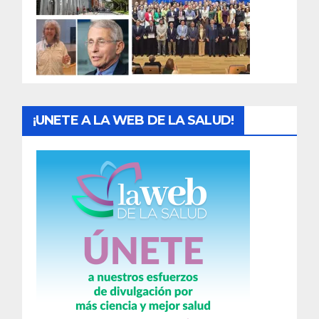
d
a
s
¡UNETE A LA WEB DE LA SALUD!