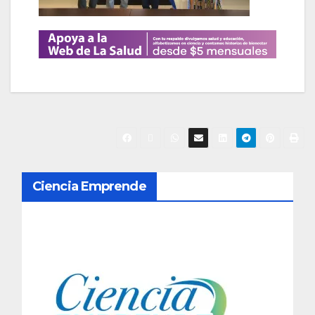
N
Ciencia Emprende
a
v
e
g