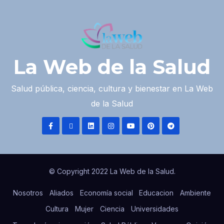
La Web de la Salud
Salud pública, ciencia, cultura y bienestar en La Web
de la Salud
© Copyright 2022 La Web de la Salud.
Nosotros
Aliados
Economía social
Educacion
Ambiente
Cultura
Mujer
Ciencia
Universidades