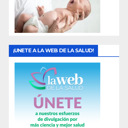
a
d
a
s
¡UNETE A LA WEB DE LA SALUD!