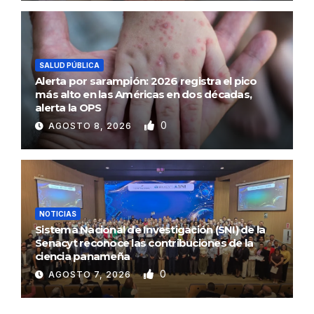
SALUD PÚBLICA
Alerta por sarampión: 2026 registra el pico
más alto en las Américas en dos décadas,
alerta la OPS
0
AGOSTO 8, 2026
NOTICIAS
Sistema Nacional de Investigación (SNI) de la
Senacyt reconoce las contribuciones de la
ciencia panameña
0
AGOSTO 7, 2026