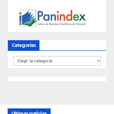
Categorías
Categorías
Ultimas noticias