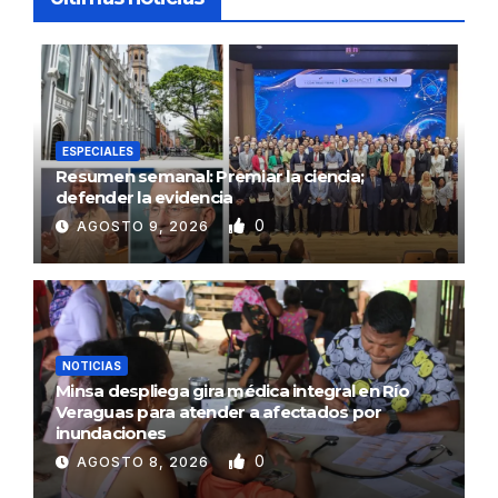
ESPECIALES
Resumen semanal: Premiar la ciencia;
defender la evidencia
0
AGOSTO 9, 2026
NOTICIAS
Minsa despliega gira médica integral en Río
Veraguas para atender a afectados por
inundaciones
0
AGOSTO 8, 2026