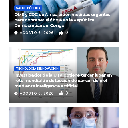
SALUD PÚBLICA
OMS y CDC de África piden medidas urgentes
para contener el ébola en la República
Democrática del Congo
0
AGOSTO 6, 2026
TECNOLOGÍA E INNOVACIÓN
Investigador de la UTP obtiene tercer lugar en
reto mundial de detección de cáncer de piel
mediante inteligencia artificial
0
AGOSTO 6, 2026