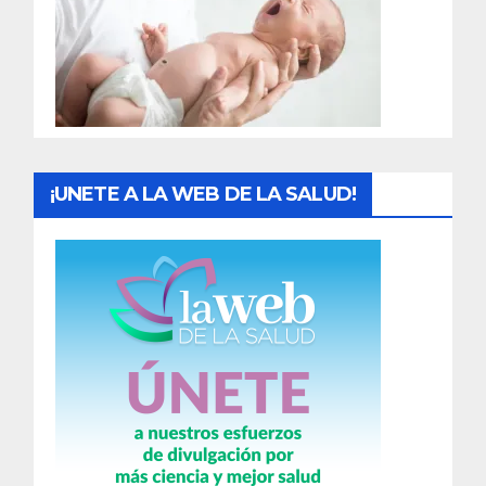
a
d
a
s
¡UNETE A LA WEB DE LA SALUD!