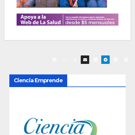
N
Ciencia Emprende
a
v
e
g