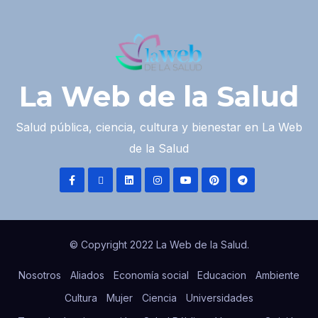
La Web de la Salud
Salud pública, ciencia, cultura y bienestar en La Web
de la Salud
© Copyright 2022 La Web de la Salud.
Nosotros
Aliados
Economía social
Educacion
Ambiente
Cultura
Mujer
Ciencia
Universidades