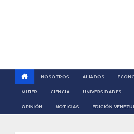
Saltar
al
contenido
NOSOTROS
ALIADOS
ECONO
MUJER
CIENCIA
UNIVERSIDADES
OPINIÓN
NOTICIAS
EDICIÓN VENEZU