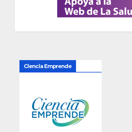
N
Ciencia Emprende
a
v
e
g
a