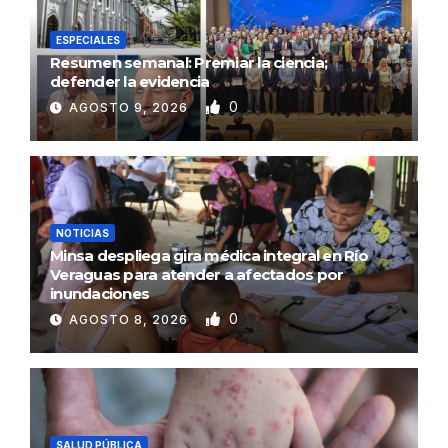
ESPECIALES
Resumen semanal: Premiar la ciencia;
defender la evidencia
0
AGOSTO 9, 2026
NOTICIAS
Minsa despliega gira médica integral en Río
Veraguas para atender a afectados por
inundaciones
0
AGOSTO 8, 2026
SALUD PÚBLICA