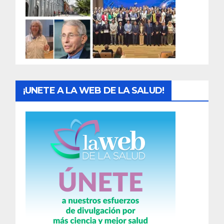
a
d
a
s
¡UNETE A LA WEB DE LA SALUD!