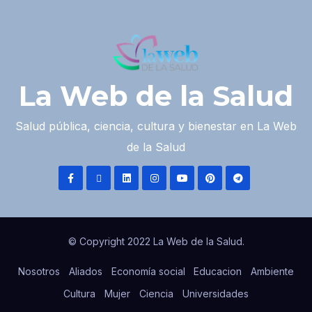
La Web de la Salud
Salud pública, ciencia, cultura y bienestar en La Web
de la Salud
© Copyright 2022 La Web de la Salud.
Nosotros
Aliados
Economía social
Educacion
Ambiente
Cultura
Mujer
Ciencia
Universidades