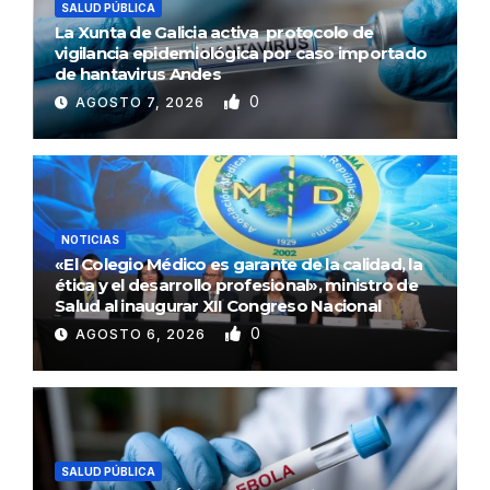
SALUD PÚBLICA
La Xunta de Galicia activa protocolo de
vigilancia epidemiológica por caso importado
de hantavirus Andes
0
AGOSTO 7, 2026
NOTICIAS
«El Colegio Médico es garante de la calidad, la
ética y el desarrollo profesional», ministro de
Salud al inaugurar XII Congreso Nacional
0
AGOSTO 6, 2026
SALUD PÚBLICA