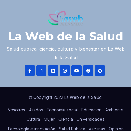
La Web de la Salud
Salud pública, ciencia, cultura y bienestar en La Web
de la Salud
© Copyright 2022 La Web de la Salud.
Nosotros
Aliados
Economía social
Educacion
Ambiente
Cultura
Mujer
Ciencia
Universidades
Tecnología e innovación
Salud Pública
Vacunas
Opinión