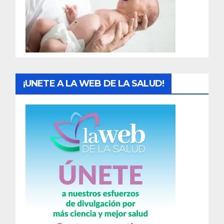
d
a
s
¡UNETE A LA WEB DE LA SALUD!