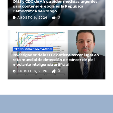
OMS y CDC de África piden medidas urgentes
para contener el ébola en la República
Democrática del Congo
0
AGOSTO 6, 2026
TECNOLOGÍA E INNOVACIÓN
Investigador de la UTP obtiene tercer lugar en
reto mundial de detección de cáncer de piel
mediante inteligencia artificial
0
AGOSTO 6, 2026