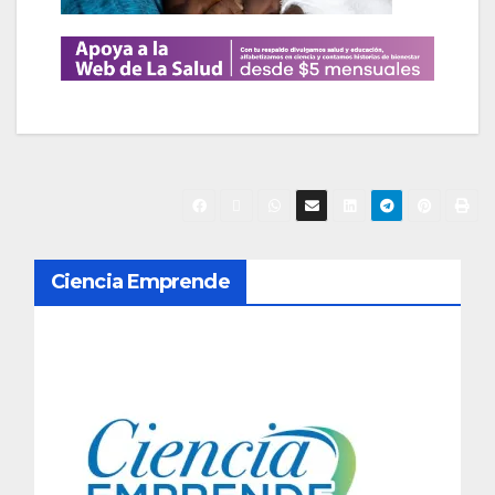
N
Ciencia Emprende
a
v
e
g
a