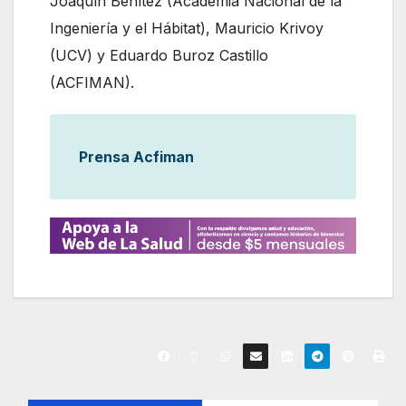
Joaquín Benítez (Academia Nacional de la
Ingeniería y el Hábitat), Mauricio Krivoy
(UCV) y Eduardo Buroz Castillo
(ACFIMAN).
Prensa Acfiman
N