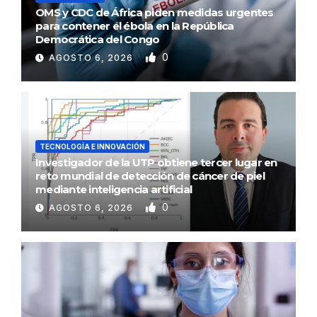
OMS y CDC de África piden medidas urgentes
para contener el ébola en la República
Democrática del Congo
0
AGOSTO 6, 2026
TECNOLOGÍA E INNOVACIÓN
Investigador de la UTP obtiene tercer lugar en
reto mundial de detección de cáncer de piel
mediante inteligencia artificial
0
AGOSTO 6, 2026