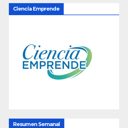
N
Ciencia Emprende
a
v
e
g
a
c
i
ó
n
d
Resumen Semanal