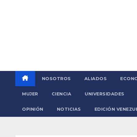
Saltar
al
contenido
NOSOTROS
ALIADOS
ECONO
MUJER
CIENCIA
UNIVERSIDADES
OPINIÓN
NOTICIAS
EDICIÓN VENEZU