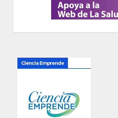
N
Ciencia Emprende
a
v
e
g
a