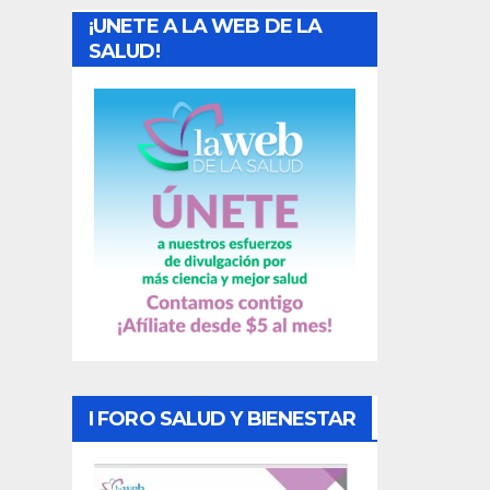
¡UNETE A LA WEB DE LA
d
SALUD!
a
s
I FORO SALUD Y BIENESTAR