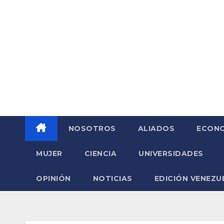
Saltar
al
contenido
NOSOTROS
ALIADOS
ECONO
MUJER
CIENCIA
UNIVERSIDADES
OPINIÓN
NOTICIAS
EDICIÓN VENEZU