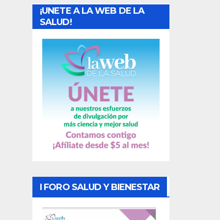
¡UNETE A LA WEB DE LA
d
SALUD!
a
s
I FORO SALUD Y BIENESTAR