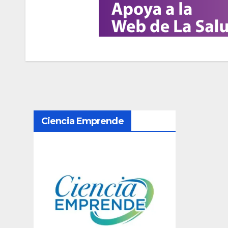
N
Ciencia Emprende
a
v
e
g
a