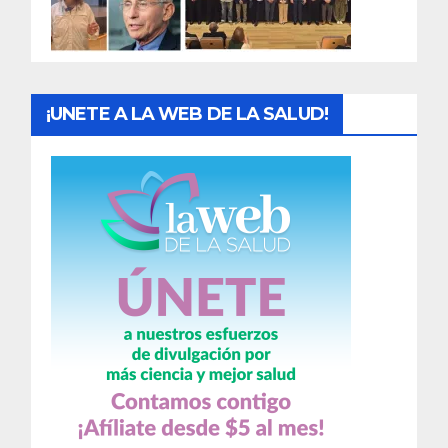
a
s
¡UNETE A LA WEB DE LA SALUD!