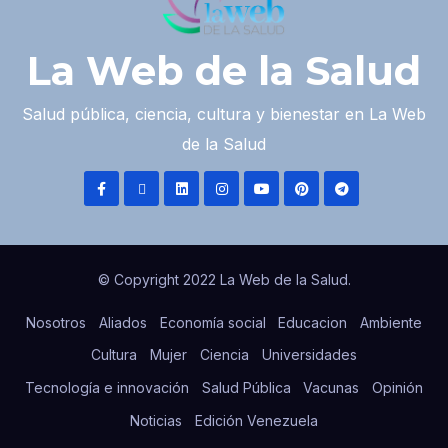
La Web de la Salud
Salud pública, ciencia, cultura y bienestar en La Web
de la Salud
© Copyright 2022 La Web de la Salud.
Nosotros
Aliados
Economía social
Educacion
Ambiente
Cultura
Mujer
Ciencia
Universidades
Tecnología e innovación
Salud Pública
Vacunas
Opinión
Noticias
Edición Venezuela