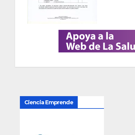
N
Ciencia Emprende
a
v