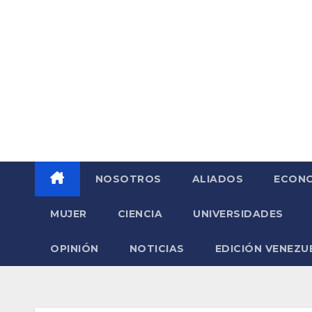
Saltar
al
contenido
NOSOTROS
ALIADOS
ECONO
MUJER
CIENCIA
UNIVERSIDADES
OPINIÓN
NOTICIAS
EDICIÓN VENEZU