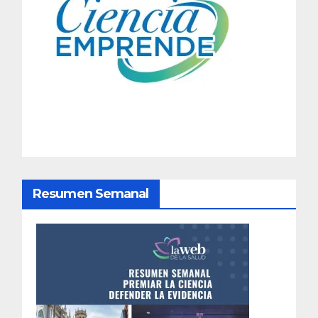
g
a
c
i
ó
n
d
Resumen Semanal
e
e
n
t