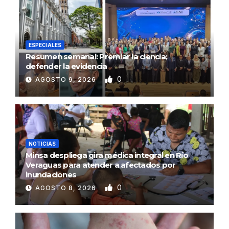
ESPECIALES
Resumen semanal: Premiar la ciencia;
defender la evidencia
0
AGOSTO 9, 2026
NOTICIAS
Minsa despliega gira médica integral en Río
Veraguas para atender a afectados por
inundaciones
0
AGOSTO 8, 2026