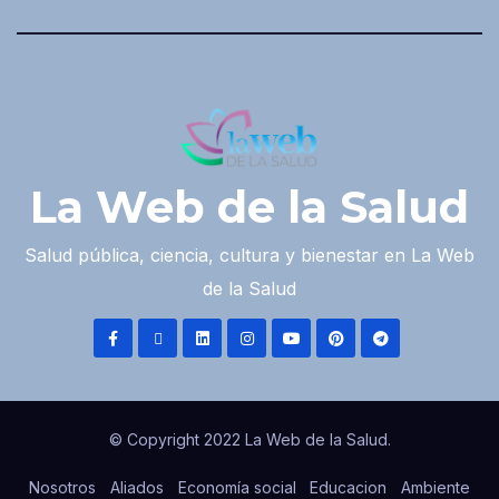
La Web de la Salud
Salud pública, ciencia, cultura y bienestar en La Web
de la Salud
© Copyright 2022 La Web de la Salud.
Nosotros
Aliados
Economía social
Educacion
Ambiente