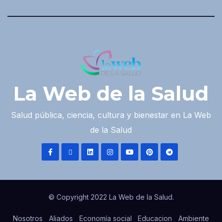
La Web de la Salud
Salud pública, ciencia, cultura y bienestar en La Web
de la Salud
© Copyright 2022 La Web de la Salud.
Nosotros
Aliados
Economía social
Educacion
Ambiente