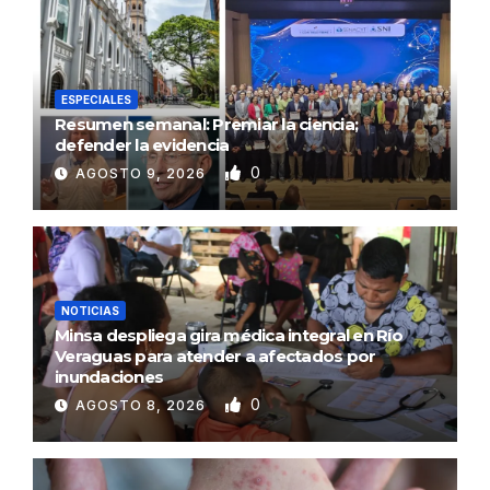
ESPECIALES
Resumen semanal: Premiar la ciencia;
defender la evidencia
0
AGOSTO 9, 2026
NOTICIAS
Minsa despliega gira médica integral en Río
Veraguas para atender a afectados por
inundaciones
0
AGOSTO 8, 2026