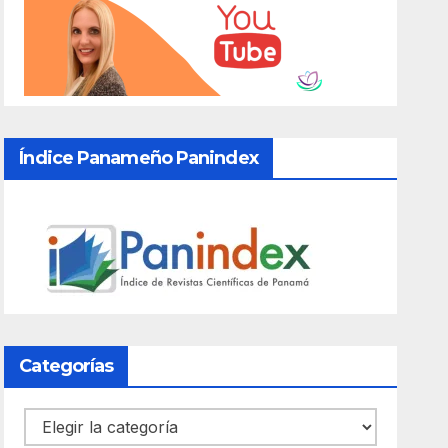
Índice Panameño Panindex
Categorías
Categorías