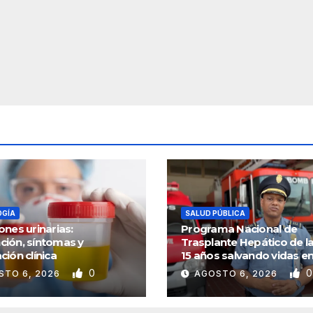
OGÍA
SALUD PÚBLICA
ones urinarias:
Programa Nacional de
ción, síntomas y
Trasplante Hepático de la
ción clínica
15 años salvando vidas e
Panamá
0
0
STO 6, 2026
AGOSTO 6, 2026