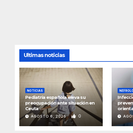
Ultimas noticias
NOTICIAS
NEFROL
Pediatría española eleva su
Infecci
preocupación ante situación en
preven
Ceuta
orienta
0
AGOSTO 6, 2026
AGO