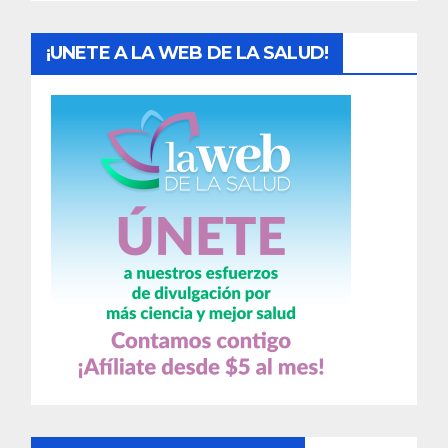
s
¡UNETE A LA WEB DE LA SALUD!