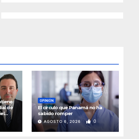
btiene
OPINIÓN
ial de
El círculo que Panamá no ha
el
sabido romper
icial
0
AGOSTO 6, 2026