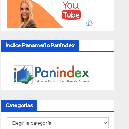
Índice Panameño Panindex
Categorías
Categorías