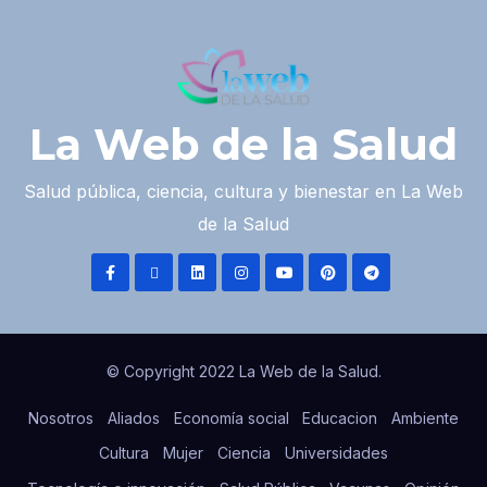
La Web de la Salud
Salud pública, ciencia, cultura y bienestar en La Web
de la Salud
© Copyright 2022 La Web de la Salud.
Nosotros
Aliados
Economía social
Educacion
Ambiente
Cultura
Mujer
Ciencia
Universidades