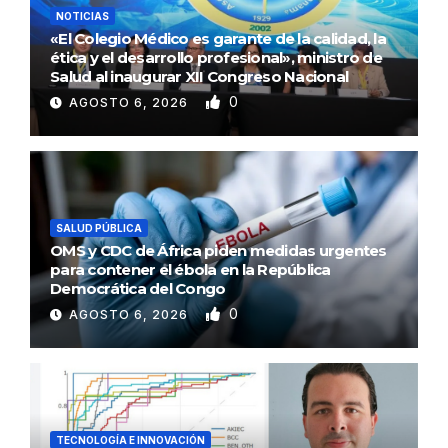
NOTICIAS
«El Colegio Médico es garante de la calidad, la
ética y el desarrollo profesional», ministro de
Salud al inaugurar XII Congreso Nacional
0
AGOSTO 6, 2026
SALUD PÚBLICA
OMS y CDC de África piden medidas urgentes
para contener el ébola en la República
Democrática del Congo
0
AGOSTO 6, 2026
TECNOLOGÍA E INNOVACIÓN