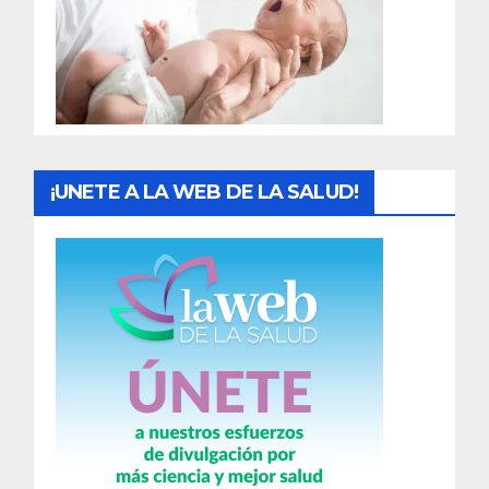
a
d
a
s
¡UNETE A LA WEB DE LA SALUD!