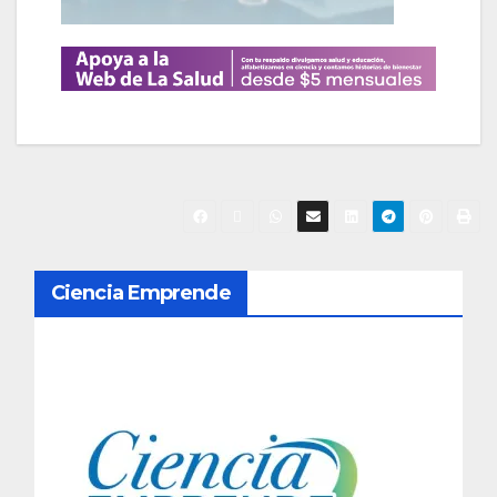
N
Ciencia Emprende
a
v
e
g
a