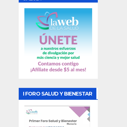
a
s
I FORO SALUD Y BIENESTAR