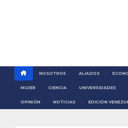
Saltar
al
contenido
NOSOTROS
ALIADOS
ECONO
MUJER
CIENCIA
UNIVERSIDADES
OPINIÓN
NOTICIAS
EDICIÓN VENEZU