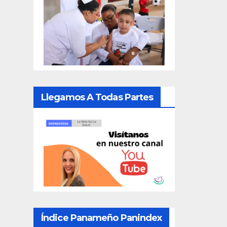
Llegamos A Todas Partes
Índice Panameño Panindex