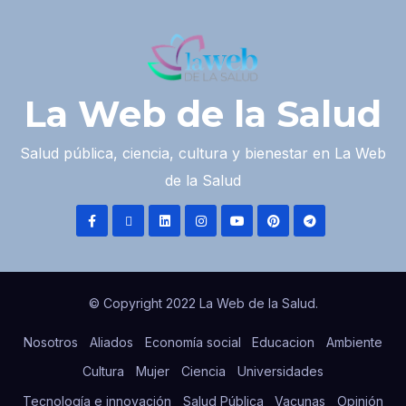
La Web de la Salud
Salud pública, ciencia, cultura y bienestar en La Web
de la Salud
© Copyright 2022 La Web de la Salud.
Nosotros
Aliados
Economía social
Educacion
Ambiente
Cultura
Mujer
Ciencia
Universidades
Tecnología e innovación
Salud Pública
Vacunas
Opinión