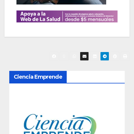
N
Ciencia Emprende
a
v
e
g
a