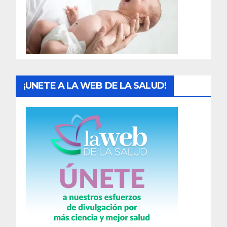
d
a
s
¡UNETE A LA WEB DE LA SALUD!