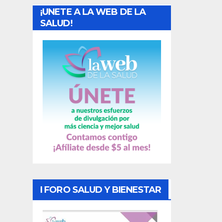
¡UNETE A LA WEB DE LA
d
SALUD!
a
s
I FORO SALUD Y BIENESTAR