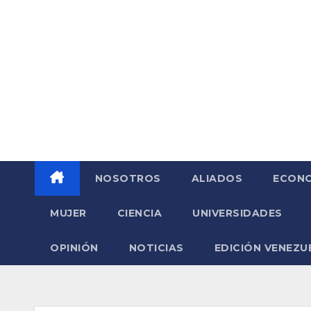
Saltar
al
contenido
NOSOTROS
ALIADOS
ECONO
MUJER
CIENCIA
UNIVERSIDADES
OPINIÓN
NOTICIAS
EDICIÓN VENEZU