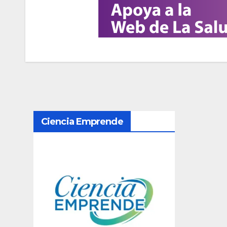
N
Ciencia Emprende
a
v
e
g
a