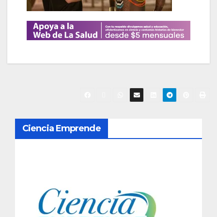
N
Ciencia Emprende
a
v
e
g