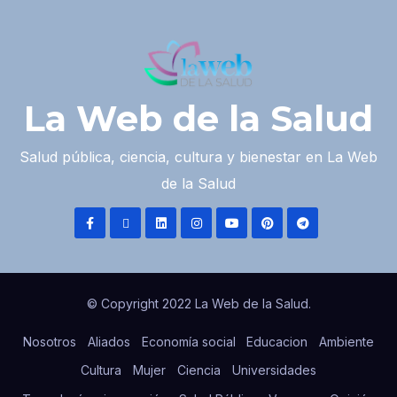
La Web de la Salud
Salud pública, ciencia, cultura y bienestar en La Web
de la Salud
© Copyright 2022 La Web de la Salud.
Nosotros
Aliados
Economía social
Educacion
Ambiente
Cultura
Mujer
Ciencia
Universidades