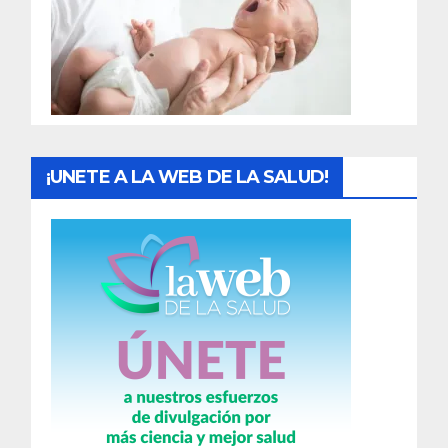
a
d
a
s
¡UNETE A LA WEB DE LA SALUD!