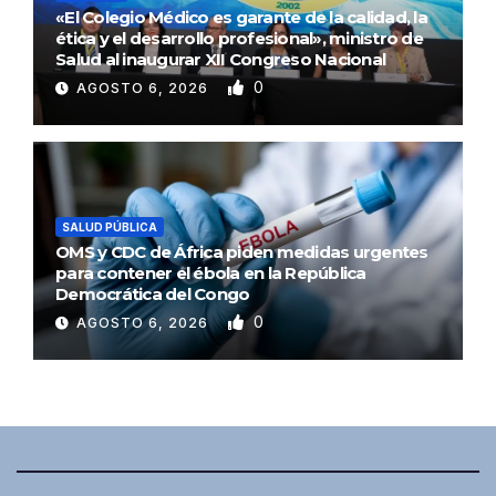
«El Colegio Médico es garante de la calidad, la
ética y el desarrollo profesional», ministro de
Salud al inaugurar XII Congreso Nacional
0
AGOSTO 6, 2026
SALUD PÚBLICA
OMS y CDC de África piden medidas urgentes
para contener el ébola en la República
Democrática del Congo
0
AGOSTO 6, 2026