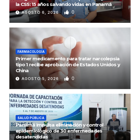
la CSS: 15 años salvando vidas en Panamá
0
AGOSTO 6, 2026
FARMACOLOGÍA
Primer medicamento para tratar narcolepsia
tipo 1 recibe aprobación de Estados Unidos y
China
0
AGOSTO 5, 2026
SALUD PÚBLICA
Panamá impulsa eliminación y control
epidemiológico de 30 enfermedades
desatendidas