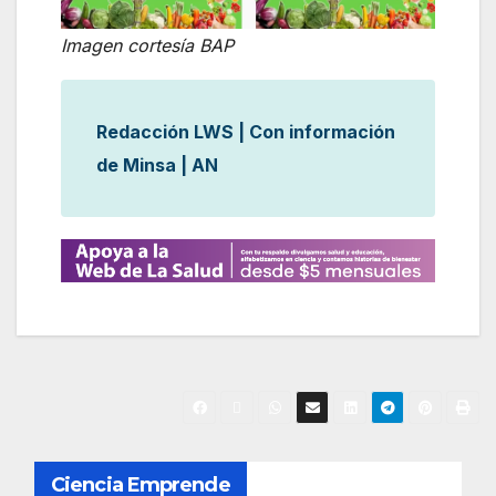
Imagen cortesía BAP
Redacción LWS | Con información
de Minsa | AN
N
Ciencia Emprende