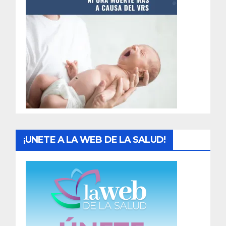
t
r
a
d
a
s
¡UNETE A LA WEB DE LA SALUD!