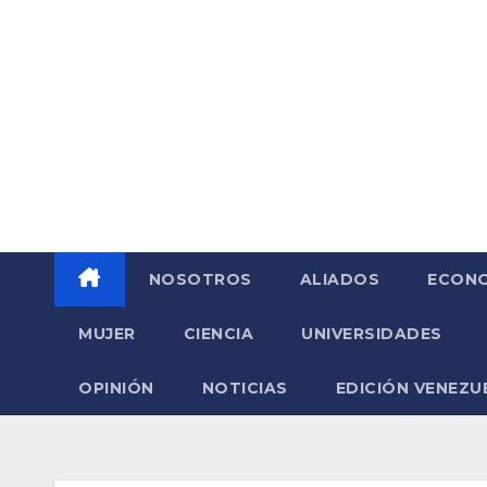
Saltar
al
contenido
NOSOTROS
ALIADOS
ECONO
MUJER
CIENCIA
UNIVERSIDADES
OPINIÓN
NOTICIAS
EDICIÓN VENEZU