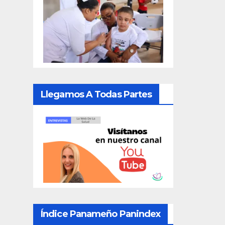
Llegamos A Todas Partes
Índice Panameño Panindex