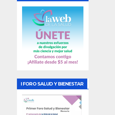
a
s
I FORO SALUD Y BIENESTAR