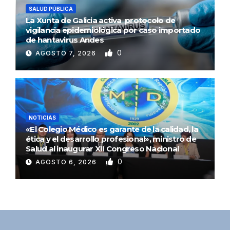
SALUD PÚBLICA
La Xunta de Galicia activa protocolo de
vigilancia epidemiológica por caso importado
de hantavirus Andes
0
AGOSTO 7, 2026
NOTICIAS
«El Colegio Médico es garante de la calidad, la
ética y el desarrollo profesional», ministro de
Salud al inaugurar XII Congreso Nacional
0
AGOSTO 6, 2026