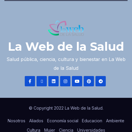
La Web de la Salud
Salud pública, ciencia, cultura y bienestar en La Web
de la Salud
© Copyright 2022 La Web de la Salud.
Nosotros
Aliados
Economía social
Educacion
Ambiente
Cultura
Mujer
Ciencia
Universidades