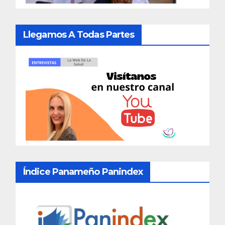
Llegamos A Todas Partes
Índice Panameño Panindex