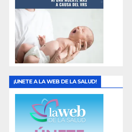
t
r
a
d
a
s
¡UNETE A LA WEB DE LA SALUD!