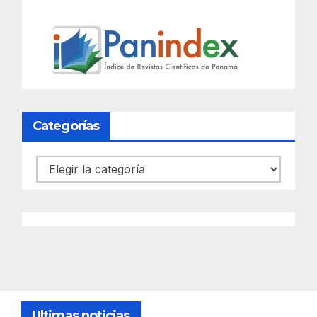
Categorías
Categorías
Ultimas noticias