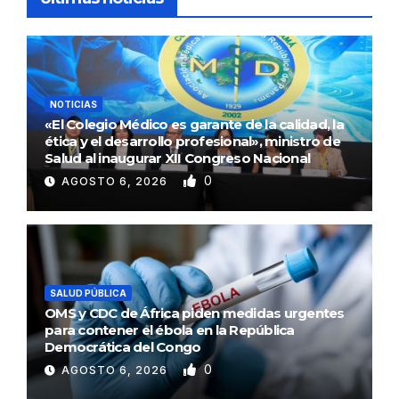
NOTICIAS
«El Colegio Médico es garante de la calidad, la
ética y el desarrollo profesional», ministro de
Salud al inaugurar XII Congreso Nacional
0
AGOSTO 6, 2026
SALUD PÚBLICA
OMS y CDC de África piden medidas urgentes
para contener el ébola en la República
Democrática del Congo
0
AGOSTO 6, 2026