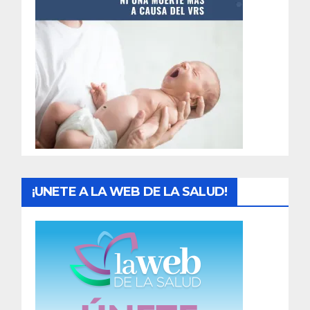
t
r
a
d
a
s
¡UNETE A LA WEB DE LA SALUD!