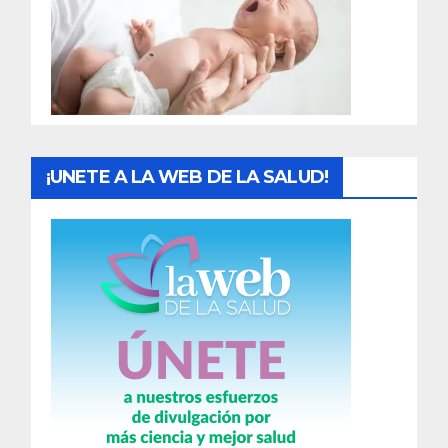
a
d
a
s
¡UNETE A LA WEB DE LA SALUD!