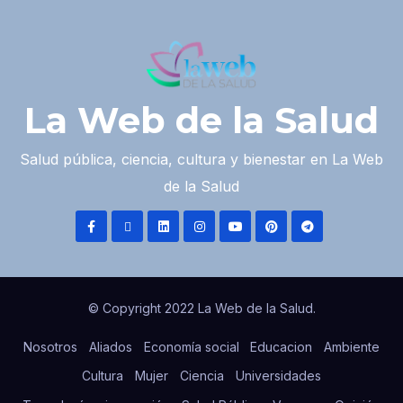
La Web de la Salud
Salud pública, ciencia, cultura y bienestar en La Web
de la Salud
© Copyright 2022 La Web de la Salud.
Nosotros
Aliados
Economía social
Educacion
Ambiente
Cultura
Mujer
Ciencia
Universidades