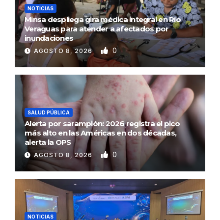
NOTICIAS
Minsa despliega gira médica integral en Río
Veraguas para atender a afectados por
inundaciones
0
AGOSTO 8, 2026
SALUD PÚBLICA
Alerta por sarampión: 2026 registra el pico
más alto en las Américas en dos décadas,
alerta la OPS
0
AGOSTO 8, 2026
NOTICIAS