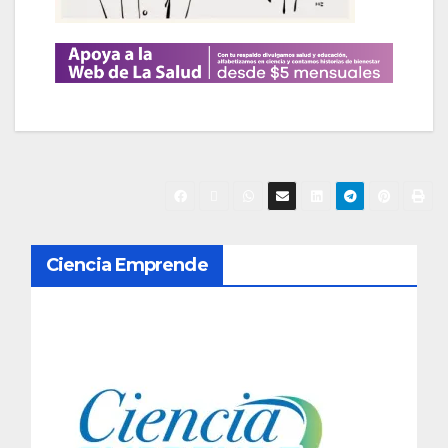
N
Ciencia Emprende
a
v
e
g