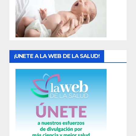
a
d
a
s
¡UNETE A LA WEB DE LA SALUD!