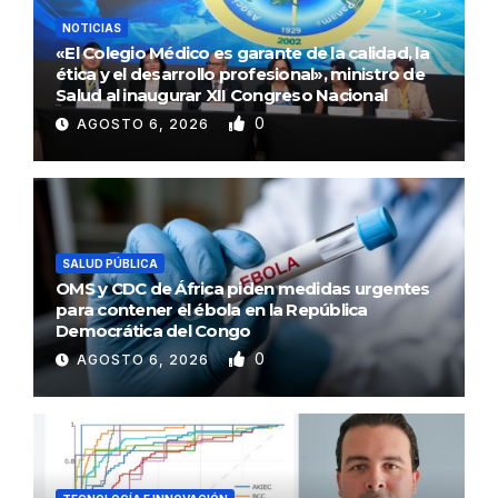
NOTICIAS
«El Colegio Médico es garante de la calidad, la
ética y el desarrollo profesional», ministro de
Salud al inaugurar XII Congreso Nacional
0
AGOSTO 6, 2026
SALUD PÚBLICA
OMS y CDC de África piden medidas urgentes
para contener el ébola en la República
Democrática del Congo
0
AGOSTO 6, 2026