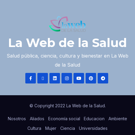
La Web de la Salud
Salud pública, ciencia, cultura y bienestar en La Web
de la Salud
© Copyright 2022 La Web de la Salud.
Nosotros
Aliados
Economía social
Educacion
Ambiente
Cultura
Mujer
Ciencia
Universidades