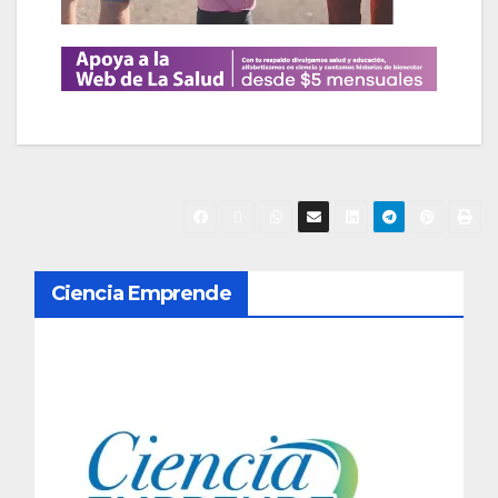
N
Ciencia Emprende
a
v
e
g
a