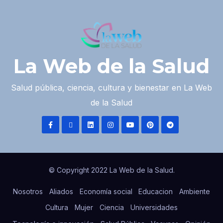
La Web de la Salud
Salud pública, ciencia, cultura y bienestar en La Web
de la Salud
© Copyright 2022 La Web de la Salud.
Nosotros
Aliados
Economía social
Educacion
Ambiente
Cultura
Mujer
Ciencia
Universidades