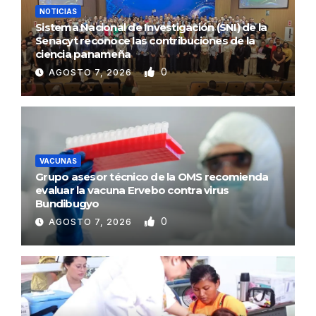
NOTICIAS
Sistema Nacional de Investigación (SNI) de la
Senacyt reconoce las contribuciones de la
ciencia panameña
0
AGOSTO 7, 2026
VACUNAS
Grupo asesor técnico de la OMS recomienda
evaluar la vacuna Ervebo contra virus
Bundibugyo
0
AGOSTO 7, 2026