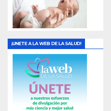
a
d
a
s
¡UNETE A LA WEB DE LA SALUD!