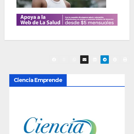
N
Ciencia Emprende
a
v
e
g