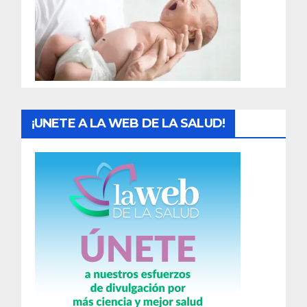
a
d
a
s
¡UNETE A LA WEB DE LA SALUD!