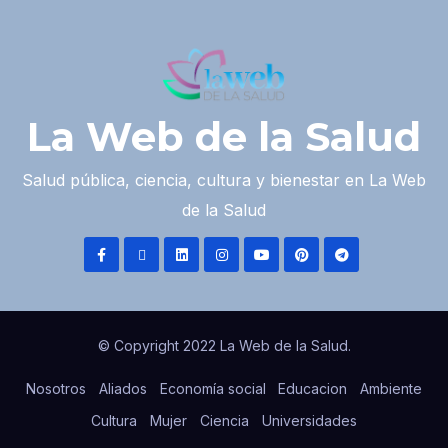
La Web de la Salud
Salud pública, ciencia, cultura y bienestar en La Web
de la Salud
© Copyright 2022 La Web de la Salud.
Nosotros
Aliados
Economía social
Educacion
Ambiente
Cultura
Mujer
Ciencia
Universidades